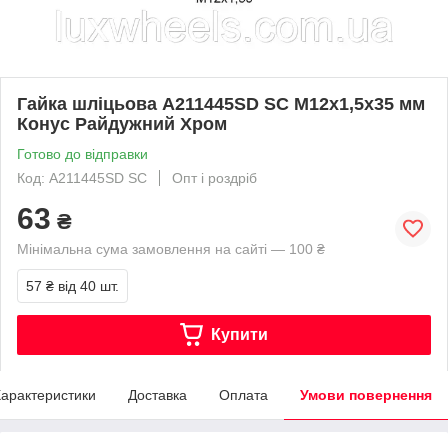
Гайка шліцьова A211445SD SC M12х1,5х35 мм
Конус Райдужний Хром
Готово до відправки
Код: A211445SD SC
Опт і роздріб
63
₴
Мінімальна сума замовлення на сайті — 100 ₴
57 ₴
від 40 шт.
Купити
арактеристики
Доставка
Оплата
Умови повернення