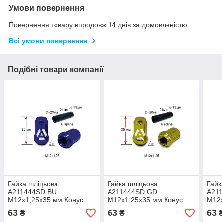
Умови повернення
Повернення товару впродовж 14 днів за домовленістю
Всі умови повернення
Подібні товари компанії
Гайка шліцьова
Гайка шліцьова
Гайк
A211444SD BU
A211444SD GD
A21
M12х1,25х35 мм Конус
M12х1,25х35 мм Конус
М12
Синій хром
Золотий хром
Фіол
63
63
63
₴
₴