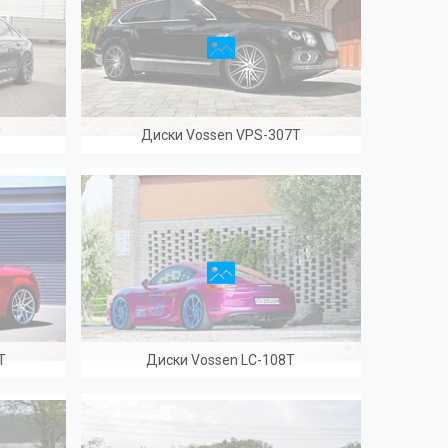
T
Диски Vossen VPS-307T
T
Диски Vossen LC-108T