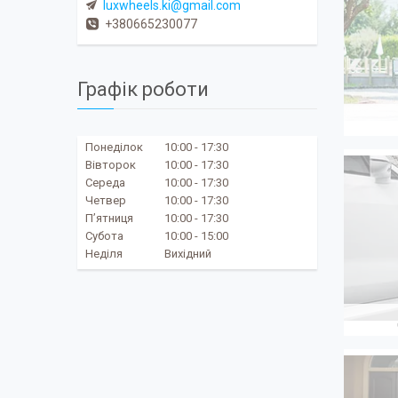
luxwheels.ki@gmail.com
+380665230077
Графік роботи
Понеділок
10:00
17:30
Вівторок
10:00
17:30
Середа
10:00
17:30
Четвер
10:00
17:30
Пʼятниця
10:00
17:30
Субота
10:00
15:00
Неділя
Вихідний