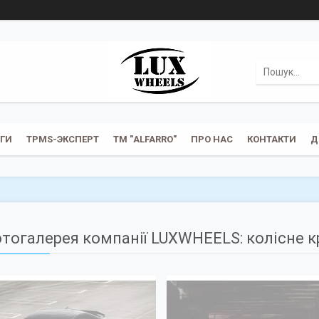
УГИ
TPMS-ЭКСПЕРТ
ТМ "ALFARRO"
ПРО НАС
КОНТАКТИ
Д
тогалерея компанії LUXWHEELS: колісне к