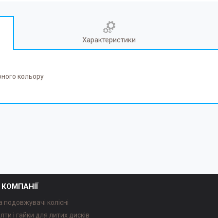
Характеристики
воного кольору
 КОМПАНІЇ
а подовжувачі колісні
олти і гайки для литих дисків