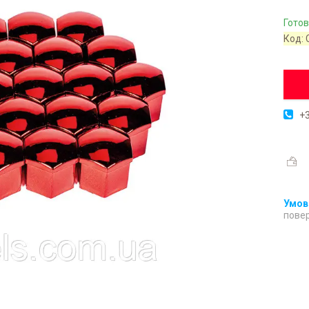
Готов
Код:
+3
повер