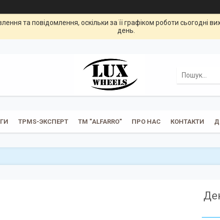
ення та повідомлення, оскільки за її графіком роботи сьогодні в
день.
УГИ
TPMS-ЭКСПЕРТ
ТМ "ALFARRO"
ПРО НАС
КОНТАКТИ
Д
Де