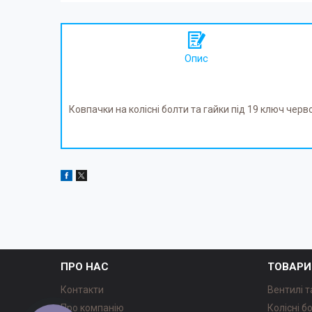
Опис
Ковпачки на колісні болти та гайки під 19 ключ чер
ПРО НАС
ТОВАРИ
Контакти
Вентилі т
Про компанію
Колісні б