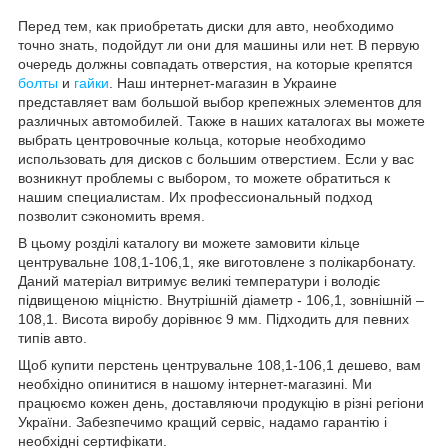
Перед тем, как приобретать диски для авто, необходимо
точно знать, подойдут ли они для машины или нет. В первую
очередь должны совпадать отверстия, на которые крепятся
болты
и
гайки
. Наш интернет-магазин в Украине
представляет вам большой выбор крепежных элементов для
различных автомобилей. Также в наших каталогах вы можете
выбрать центровочные кольца, которые необходимо
использовать для дисков с большим отверстием. Если у вас
возникнут проблемы с выбором, то можете обратиться к
нашим специалистам. Их профессиональный подход
позволит сэкономить время.
В цьому розділі каталогу ви можете замовити кільце
центрувальне 108,1-106,1, яке виготовлене з полікарбонату.
Даний матеріал витримує великі температури і володіє
підвищеною міцністю. Внутрішній діаметр - 106,1, зовнішній –
108,1. Висота виробу дорівнює 9 мм. Підходить для певних
типів авто.
Щоб купити перстень центрувальне 108,1-106,1 дешево, вам
необхідно опинитися в нашому інтернет-магазині. Ми
працюємо кожен день, доставляючи продукцію в різні регіони
України. Забезпечимо кращий сервіс, надамо гарантію і
необхідні сертифікати.