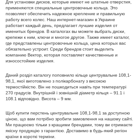
Для установки дисков, которые имеют не штатные отверстия,
применяются специальные центровочные кольца. Это
позволяет обеспечить надежное крепление и правильную
работу всего колес. Наш интернет-магазин в Украине
работает каждый день, предлагает лучшие изделия от
именитых брендов. В каталогах вы можете выбрать диски,
крепежи к ним, ключи и многое другое. Также имеет каталог,
где представлены центровочные кольца, цена которых вас
обязательно устроит. Среди брендов стоит выделить
компанию Вектор, которая поставляет качественные и
износостойкие изделия.
Даний розділ каталогу поповнило кільце центрувальне 108,1-
98,1, якої виготовлено з полікарбонату з високою
термостійкістю. Він не пошкодиться навіть при температурі
270 градусів. Внутрішній і зовнішній діаметр кільця – 91.1 і
108.1 відповідно. Висота – 9 мм.
Щоб купити перстень центрувальне 108,1-98,1 за доступною
ціною, що вам потрібно зробити замовлення на нашому сайті.
Ми працюємо тільки з кращими брендами, тому ви отримаєте
якісну продукцію з гарантією. Доставимо в будь-який регіон
країни в короткі терміни.