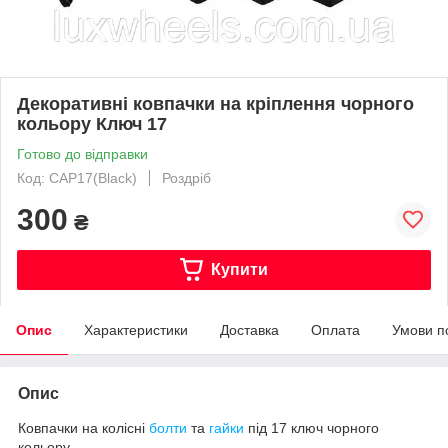
Декоративні ковпачки на кріплення чорного
кольору Ключ 17
Готово до відправки
Код: CAP17(Black)
Роздріб
300
₴
Купити
Опис
Характеристики
Доставка
Оплата
Умови п
Опис
Ковпачки на колісні
болти
та
гайки
під 17 ключ чорного
кольору