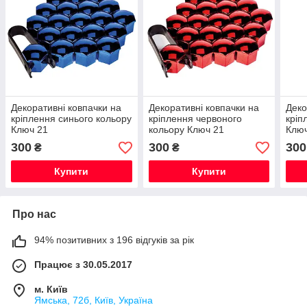
Декоративні ковпачки на
Декоративні ковпачки на
Деко
кріплення синього кольору
кріплення червоного
кріп
Ключ 21
кольору Ключ 21
Клю
300
300
300
₴
₴
Купити
Купити
Про нас
94% позитивних з 196 відгуків за рік
Працює з 30.05.2017
м. Київ
Ямська, 72б, Київ, Україна