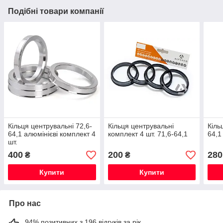
Подібні товари компанії
Кільця центрувальні 72,6-
Кільця центрувальні
Кіль
64,1 алюмінієві комплект 4
комплект 4 шт. 71,6-64,1
64,1
шт.
400
200
280
₴
₴
Купити
Купити
Про нас
94% позитивних з 196 відгуків за рік