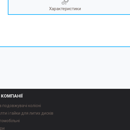
Характеристики
 КОМПАНІЇ
а подовжувачі колісні
олти і гайки для литих дисків
томобільні
ари