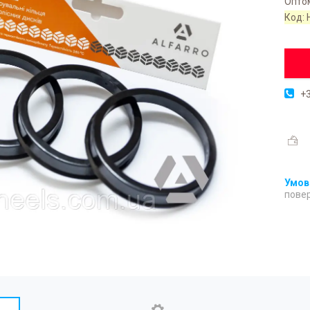
Оптом
Код:
+3
повер