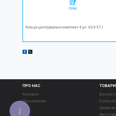
Опис
Кільця центрувальні комплект 4 шт. 63,4-57,1
ПРО НАС
ТОВАРИ
Контакти
Вентилі т
Про компанію
Колісні б
Диски ав
КНОПКА
ЗВ'ЯЗКУ
Автотов