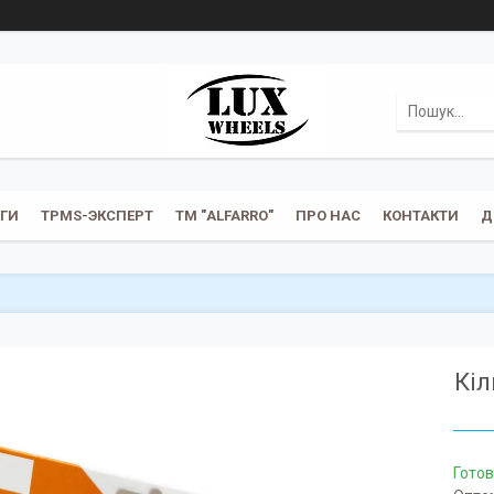
УГИ
TPMS-ЭКСПЕРТ
ТМ "ALFARRO"
ПРО НАС
КОНТАКТИ
Д
Кіл
Готов