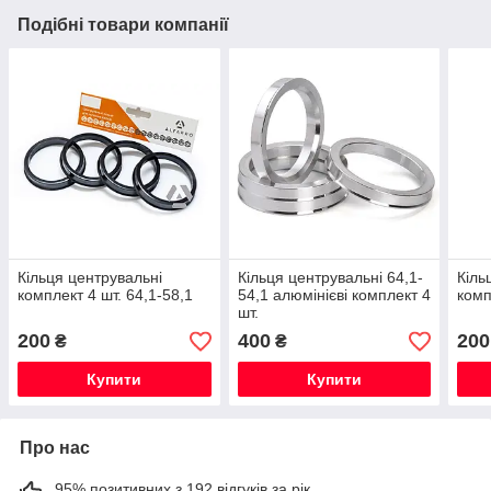
Подібні товари компанії
Кільця центрувальні
Кільця центрувальні 64,1-
Кіль
комплект 4 шт. 64,1-58,1
54,1 алюмінієві комплект 4
комп
шт.
200
400
200
₴
₴
Купити
Купити
Про нас
95% позитивних з 192 відгуків за рік