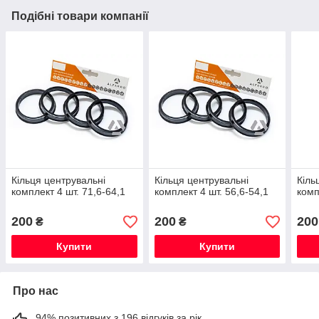
Подібні товари компанії
Кільця центрувальні
Кільця центрувальні
Кіль
комплект 4 шт. 71,6-64,1
комплект 4 шт. 56,6-54,1
комп
200
200
200
₴
₴
Купити
Купити
Про нас
94% позитивних з 196 відгуків за рік