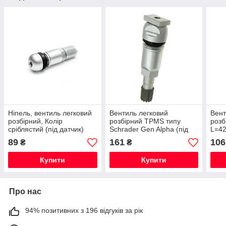
Ніпель, вентиль легковий
Вентиль легковий
Вент
розбірний, Колір
розбірний TPMS типу
розб
сріблястий (під датчик)
Schrader Gen Alpha (під
L=42
датчик)
датч
89
161
106
₴
₴
Купити
Купити
Про нас
94% позитивних з 196 відгуків за рік