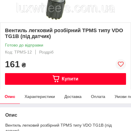
Вентиль легковий розбірний TPMS типу VDO
TG1B (під датчик)
Готово до відправки
Код: TPMS-12
Роздріб
161
₴
Купити
Опис
Характеристики
Доставка
Оплата
Умови п
Опис
Вентиль легковий розбірний TPMS типу VDO TG1B (під
датчик).