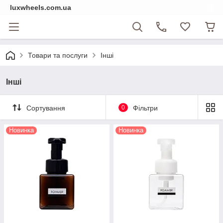
luxwheels.com.ua
Товари та послуги
Інші
Інші
Сортування
0
Фільтри
Новинка
Новинка