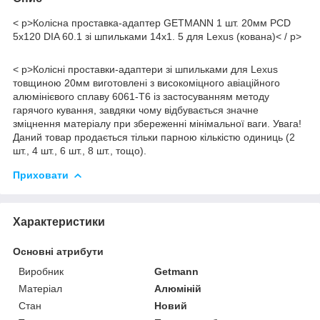
< p>Колісна проставка-адаптер GETMANN 1 шт. 20мм PCD
5х120 DIA 60.1 зі шпильками 14x1. 5 для Lexus (кована)< / p>
< p>Колісні проставки-адаптери зі шпильками для Lexus
товщиною 20мм виготовлені з високоміцного авіаційного
алюмінієвого сплаву 6061-Т6 із застосуванням методу
гарячого кування, завдяки чому відбувається значне
зміцнення матеріалу при збереженні мінімальної ваги. Увага!
Даний товар продається тільки парною кількістю одиниць (2
шт., 4 шт., 6 шт., 8 шт., тощо).
Приховати
Характеристики
Основні атрибути
Виробник
Getmann
Матеріал
Алюміній
Стан
Новий