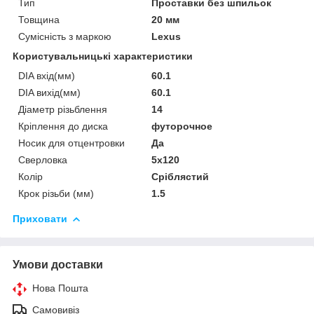
Тип
Проставки без шпильок
Товщина
20 мм
Сумісність з маркою
Lexus
Користувальницькі характеристики
DIA вхід(мм)
60.1
DIA вихід(мм)
60.1
Діаметр різьблення
14
Кріплення до диска
футорочное
Носик для отцентровки
Да
Сверловка
5х120
Колір
Сріблястий
Крок різьби (мм)
1.5
Приховати
Умови доставки
Нова Пошта
Самовивіз