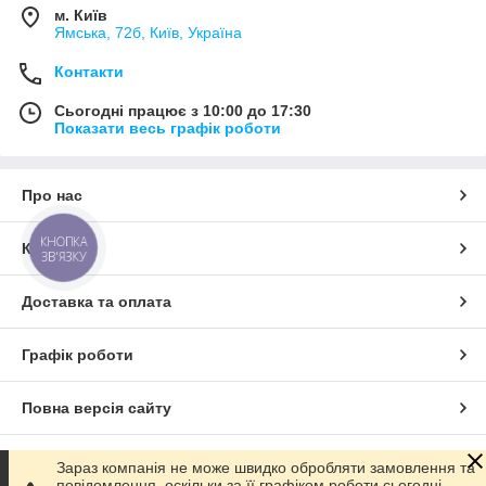
м. Київ
Ямська, 72б, Київ, Україна
Контакти
Сьогодні працює з 10:00 до 17:30
Показати весь графік роботи
Про нас
КНОПКА
Контакти
ЗВ'ЯЗКУ
Доставка та оплата
Графік роботи
Повна версія сайту
Сайт створено на маркетплейсі
Prom.ua
Зараз компанія не може швидко обробляти замовлення та
повідомлення, оскільки за її графіком роботи сьогодні