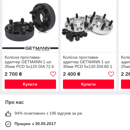
Колісна проставка-
Колісна проставка-
Колі
адаптер GETMANN 1 шт.
адаптер GETMANN 1 шт.
ада
35мм PCD 5x120 DIA 72.6
30мм PCD 5х120 DIA 60.1
25мм
зі шпильками 14x1. 5 для
зі шпильками 14x1. 5 для
зі ш
2 700
2 400
2 2
₴
₴
Land Rover (кована)
Lexus (кована)
Land
Купити
Купити
Про нас
94% позитивних з 196 відгуків за рік
Працює з 30.05.2017