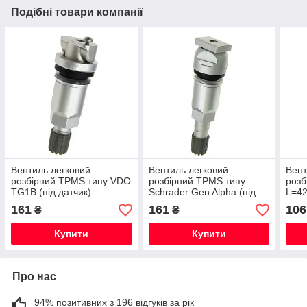
Подібні товари компанії
Вентиль легковий
Вентиль легковий
Вент
розбірний TPMS типу VDO
розбірний TPMS типу
розб
TG1B (під датчик)
Schrader Gen Alpha (під
L=42
датчик)
датч
161
161
106
₴
₴
Купити
Купити
Про нас
94% позитивних з 196 відгуків за рік