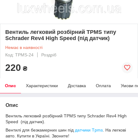
Вентиль легковий розбірний TPMS типу
Schrader Rev4 High Speed (під датчик)
Немає в наявності
Код: TPMS-24
Роздріб
220
₴
Опис
Характеристики
Доставка
Оплата
Умови п
Опис
Вентиль легковий розбірний TPMS типу Schrader Rev4 High
Speed (під датчик).
Вентилі для безкамерних шин під
датчики Tpms
. На легкові
авто. Купити в Україні. Звоните!