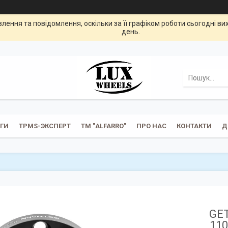
ення та повідомлення, оскільки за її графіком роботи сьогодні в
день.
УГИ
TPMS-ЭКСПЕРТ
ТМ "ALFARRO"
ПРО НАС
КОНТАКТИ
Д
GET
110