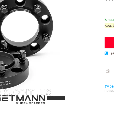
В ная
Код:
+3
повер