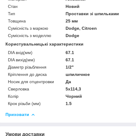
Стан
Новий
Тип
Проставки зі шпильками
Товщина
25 мм
Сумісність з маркою
Dodge, Citroen
Сумісність з моделлю
Dodge
Користувальницькі характеристики
DIA вхід(мм)
67.1
DIA вихід(мм)
67.1
Діаметр різьблення
1/2"
Кріплення до диска
шпиличное
Носик для отцентровки
Да
Сверловка
5х114,3
Колір
Чорний
Крок різьби (мм)
1.5
Приховати
Умови доставки