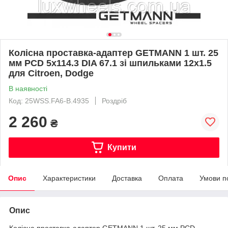
Колісна проставка-адаптер GETMANN 1 шт. 25
мм PCD 5х114.3 DIA 67.1 зі шпильками 12x1.5
для Citroen, Dodge
В наявності
Код: 25WSS.FA6-B.4935
Роздріб
2 260
₴
Купити
Опис
Характеристики
Доставка
Оплата
Умови п
Опис
Колісна проставка-адаптер GETMANN 1 шт. 25 мм PCD