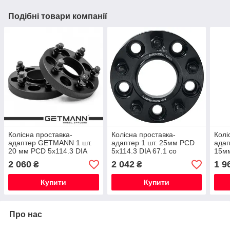
Подібні товари компанії
Колісна проставка-
Колісна проставка-
Колі
адаптер GETMANN 1 шт.
адаптер 1 шт. 25мм PCD
ада
20 мм PCD 5х114.3 DIA
5х114.3 DIA 67.1 со
15мм
67.1 зі шпильками 12x1.5
шпильками 12x1.5 для
56.1
2 060
2 042
1 9
₴
₴
для Citroen, Dodge
Hyundai, Mazda, Mitsubishi
для 
Купити
Купити
Про нас