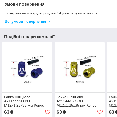
Умови повернення
Повернення товару впродовж 14 днів за домовленістю
Всі умови повернення
Подібні товари компанії
Гайка шліцьова
Гайка шліцьова
Гайк
A211444SD BU
A211444SD GD
A21
M12х1,25х35 мм Конус
M12х1,25х35 мм Конус
М12
Синій хром
Золотий хром
Фіол
63
63
63
₴
₴