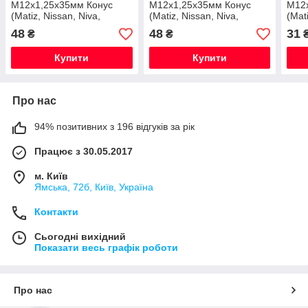
M12х1,25х35мм Конус
M12х1,25х35мм Конус
М12
(Matiz, Nissan, Niva,
(Matiz, Nissan, Niva,
(Mat
Subaru, Suzuki) Закрита
Subaru, Suzuki) Закрита
Suba
48
48
31
₴
₴
Червоний Хром Ключ19
Темно-сірий Ключ19
Хро
Купити
Купити
Про нас
94% позитивних з 196 відгуків за рік
Працює з 30.05.2017
м. Київ
Ямська, 72б, Київ, Україна
Контакти
Сьогодні вихідний
Показати весь графік роботи
Про нас