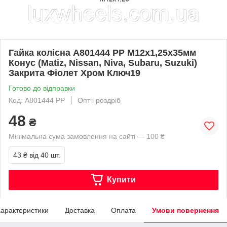
Гайка колісна A801444 PP M12х1,25х35мм
Конус (Matiz, Nissan, Niva, Subaru, Suzuki)
Закрита Фіолет Хром Ключ19
Готово до відправки
Код: A801444 PP
Опт і роздріб
48
₴
Мінімальна сума замовлення на сайті — 100 ₴
43 ₴
від 40 шт.
Купити
арактеристики
Доставка
Оплата
Умови повернення