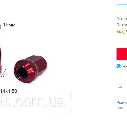
Готов
Оптом
Код:
+3
повер