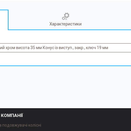
Характеристики
 хром висота 35 мм Конус із виступ., закр., ключ 19 мм
 КОМПАНІЇ
а подовжувачі колісні