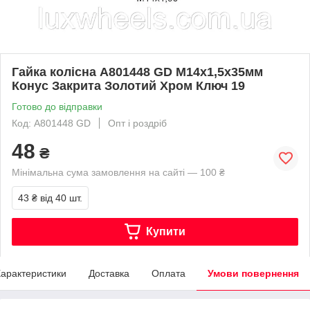
Гайка колісна A801448 GD M14х1,5х35мм
Конус Закрита Золотий Хром Ключ 19
Готово до відправки
Код: A801448 GD
Опт і роздріб
48
₴
Мінімальна сума замовлення на сайті — 100 ₴
43 ₴
від 40 шт.
Купити
арактеристики
Доставка
Оплата
Умови повернення