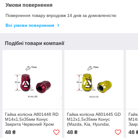
Умови повернення
Повернення товару впродовж 14 днів за домовленістю
Всі умови повернення
Подібні товари компанії
Гайка колісна A801448 RD
Гайка колісна A801445 GD
Гайк
M14х1,5х35мм Конус
M12х1,5х35мм Конус
M14
Закрита Червоний Хром
(Mazda, Kia, Hyundai,
Закр
Ключ 19
Daihatsu) Закрита Золотий
19
48
48
48
₴
₴
Хром Ключ 19