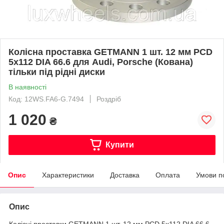
Колісна проставка GETMANN 1 шт. 12 мм PCD
5x112 DIA 66.6 для Audi, Porsche (Кована)
тільки під рідні диски
В наявності
Код: 12WS.FA6-G.7494
Роздріб
1 020
₴
Купити
Опис
Характеристики
Доставка
Оплата
Умови п
Опис
Колісні проставки GETMANN 1 шт. 12 мм PCD 5x112 DIA 66.6