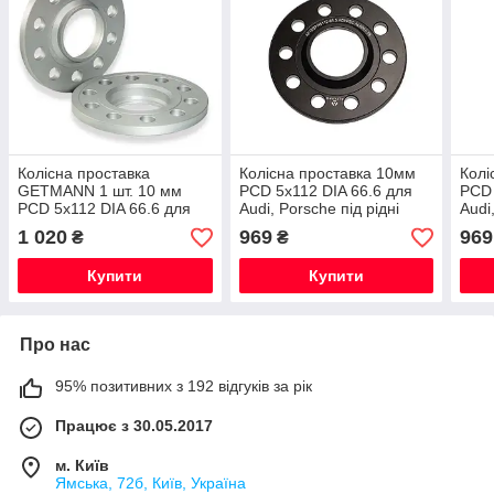
Колісна проставка
Колісна проставка 10мм
Колі
GETMANN 1 шт. 10 мм
PCD 5x112 DIA 66.6 для
PCD 
PCD 5x112 DIA 66.6 для
Audi, Porsche під рідні
Audi
Audi, Porsche (Кована)
диски (Кована)
Skod
1 020
969
969
₴
₴
тільки під рідні диски
рідн
Купити
Купити
Про нас
95% позитивних з 192 відгуків за рік
Працює з 30.05.2017
м. Київ
Ямська, 72б, Київ, Україна