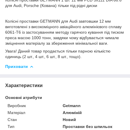
для Audi, Porsche (Кована) тільки під рідні диски
Колісні проставки GETMANN для Audi завтовшки 12 мм
виготовлені з високоміцного авіаційного алюмінієвого сплаву
6061-Т6 із застосуванням методу гарячого кування під тиском
преса масою 1000 тонн, завдяки чому відбувається чимале
зміцнення матеріалу за збереження мінімальної ваги.
Увага! Даний товар продається тільки парною кількістю
одиниць (2 шт., 4 шт., 6 шт., 8 шт., тощо).
Приховати
Характеристики
Основні атрибути
Виробник
Getmann
Матеріал
Алюміній
Стан
Новий
Тип
Проставки без шпильок