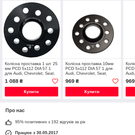
Колісна проставка 1 шт. 25
Колісна проставка 10мм
Колі
мм PCD 5x112 DIA 57.1
PCD 5x112 DIA 57.1 для
PCD 
для Audi, Chevrolet, Seat,
Audi, Chevrolet, Seat,
Audi
Skoda, Volkswagen
Skoda, Volkswagen під
Skod
1 088
969
969
₴
₴
(Кована)
рідні диски на задню вісь
рідн
(Кована)
(Ков
Купити
Купити
Про нас
95% позитивних з 192 відгуків за рік
Працює з 30.05.2017