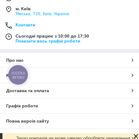
м. Київ
Ямська, 72б, Київ, Україна
Контакти
Сьогодні працює з 10:00 до 17:30
Показати весь графік роботи
Про нас
КНОПКА
Контакти
ЗВ'ЯЗКУ
Доставка та оплата
Графік роботи
Повна версія сайту
Сайт створено на маркетплейсі
Prom.ua
Зараз компанія не може швидко обробляти замовлення та