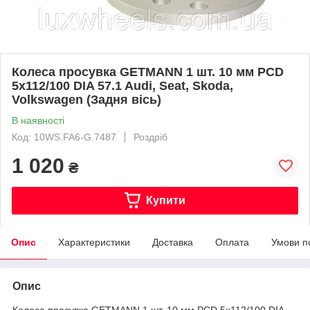
Колеса просувка GETMANN 1 шт. 10 мм PCD
5x112/100 DIA 57.1 Audi, Seat, Skoda,
Volkswagen (Задня вісь)
В наявності
Код: 10WS.FA6-G.7487
Роздріб
1 020
₴
Купити
Опис
Характеристики
Доставка
Оплата
Умови п
Опис
Колеса просувка GETMANN 1 шт. 10 мм PCD 5x112/100 DIA