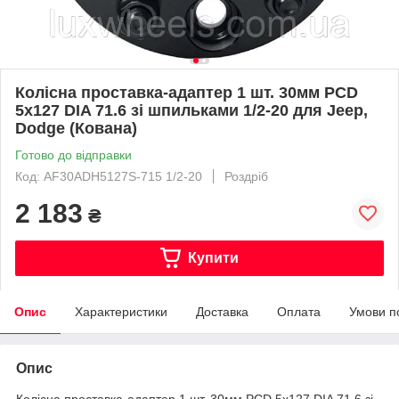
Колісна проставка-адаптер 1 шт. 30мм PCD
5x127 DIA 71.6 зі шпильками 1/2-20 для Jeep,
Dodge (Кована)
Готово до відправки
Код: AF30ADH5127S-715 1/2-20
Роздріб
2 183
₴
Купити
Опис
Характеристики
Доставка
Оплата
Умови п
Опис
Колісна проставка-адаптер 1 шт. 30мм PCD 5x127 DIA 71.6 зі