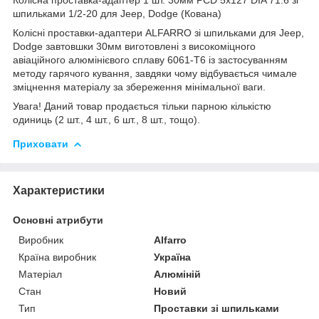
шпильками 1/2-20 для Jeep, Dodge (Кована)
Колісні проставки-адаптери ALFARRO зі шпильками для Jeep,
Dodge завтовшки 30мм виготовлені з високоміцного
авіаційного алюмінієвого сплаву 6061-Т6 із застосуванням
методу гарячого кування, завдяки чому відбувається чимале
зміцнення матеріалу за збереження мінімальної ваги.
Увага! Даний товар продається тільки парною кількістю
одиниць (2 шт., 4 шт., 6 шт., 8 шт., тощо).
Приховати
Характеристики
Основні атрибути
Виробник
Alfarro
Країна виробник
Україна
Матеріал
Алюміній
Стан
Новий
Тип
Проставки зі шпильками