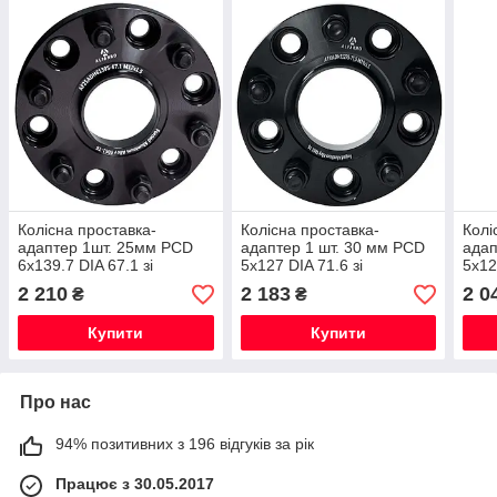
Колісна проставка-
Колісна проставка-
Колі
адаптер 1шт. 25мм PCD
адаптер 1 шт. 30 мм PCD
адап
6х139.7 DIA 67.1 зі
5x127 DIA 71.6 зі
5x12
шпильками 12x1.5 для
шпильками 14x1.5 для
шпил
2 210
2 183
2 0
₴
₴
Mitsubishi L200, Pajero
Jeep, Dodge (Кована)
Jeep
Купити
Купити
Про нас
94% позитивних з 196 відгуків за рік
Працює з 30.05.2017