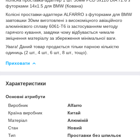
футорками 14x1.5 для BMW (Кована)
Колісні проставки-адаптери ALFARRO з футорками для BMW
завтовшки 30мм виготовлені з високоміцного авіаційного
алюмінієвого сплаву 6061-Т6 із застосуванням методу
гарячого кування, завдяки чому відбувається чимале
зміцнення матеріалу за збереження мінімальної ваги.
Увага! Даний товар продається тільки парною кількістю
одиниць (2 шт., 4 шт., 6 шт., 8 шт., тощо).
Приховати
Характеристики
Основні атрибути
Виробник
Alfarro
Країна виробник
Китай
Матеріал
Алюміній
Стан
Новий
Тип
Проставки без шпильок