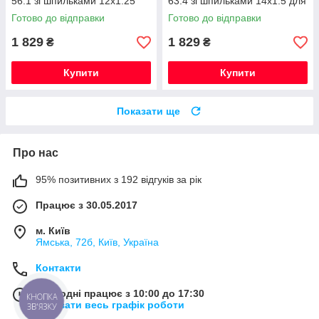
56.1 зі шпильками 12x1.25
63.4 зі шпильками 14x1.5 для
для Subaru, Toyota GT 86
Volvo (Кована)
Готово до відправки
Готово до відправки
(Кована)
1 829
1 829
₴
₴
Купити
Купити
Показати ще
Про нас
95% позитивних з 192 відгуків за рік
Працює з 30.05.2017
м. Київ
Ямська, 72б, Київ, Україна
Контакти
Сьогодні працює з 10:00 до 17:30
КНОПКА
Показати весь графік роботи
ЗВ'ЯЗКУ