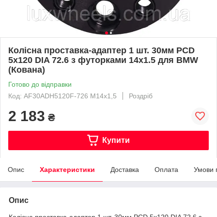
Колісна проставка-адаптер 1 шт. 30мм PCD
5x120 DIA 72.6 з футорками 14x1.5 для BMW
(Кована)
Готово до відправки
Код: AF30ADH5120F-726 М14х1,5
Роздріб
2 183
₴
Купити
Опис
Характеристики
Доставка
Оплата
Умови 
Опис
Колісна проставка-адаптер 1 шт. 30мм PCD 5x120 DIA 72.6 з