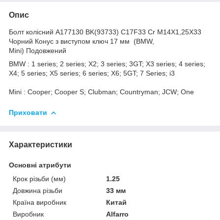
Опис
Болт колісний A177130 BK(93733) C17F33 Cr M14X1,25X33
Чорний Конус з виступом ключ 17 мм (BMW,
Mini) Подовжений
BMW : 1 series; 2 series; X2; 3 series; 3GT; X3 series; 4 series;
X4; 5 series; X5 series; 6 series; X6; 5GT; 7 Series; i3
Mini : Cooper; Cooper S; Clubman; Countryman; JCW; One
Приховати
Характеристики
Основні атрибути
Крок різьби (мм)
1.25
Довжина різьби
33 мм
Країна виробник
Китай
Виробник
Alfarro