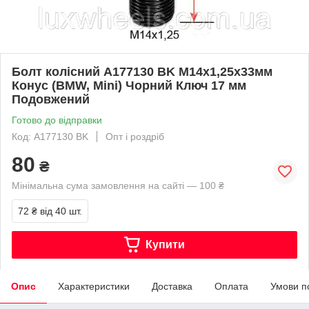
Болт колісний A177130 BK M14х1,25х33мм
Конус (BMW, Mini) Чорний Ключ 17 мм
Подовжений
Готово до відправки
Код: A177130 BK
Опт і роздріб
80
₴
Мінімальна сума замовлення на сайті — 100 ₴
72 ₴
від 40 шт.
Купити
Опис
Характеристики
Доставка
Оплата
Умови п