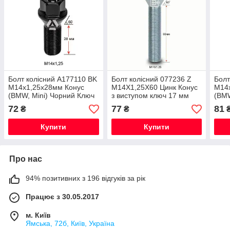
Болт колісний A177110 BK
Болт колісний 077236 Z
Болт
M14х1,25х28мм Конус
M14X1,25X60 Цинк Конус
M14
(BMW, Mini) Чорний Ключ
з виступом ключ 17 мм
(BMW
17 мм
17 
72
77
81
₴
₴
Купити
Купити
Про нас
94% позитивних з 196 відгуків за рік
Працює з 30.05.2017
м. Київ
Ямська, 72б, Київ, Україна