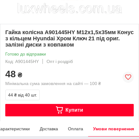
Гайка колісна A901445HY M12х1,5х35мм Конус
з кільцем Hyundai Хром Ключ 21 під ориг.
залізні диски з ковпаком
Готово до відправки
Код: A901445HY
Опт і роздріб
48
₴
Мінімальна сума замовлення на сайті — 100 ₴
44 ₴
від 40 шт.
Купити
арактеристики
Доставка
Оплата
Умови повернення