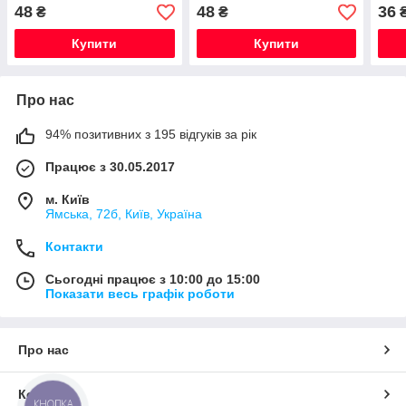
Daihatsu) Закрита Золотий
Daihatsu) Закрита
Daih
48
48
36
₴
₴
Хром Ключ 19
Червоний Хром Ключ 19
Клю
Купити
Купити
Про нас
94% позитивних з 195 відгуків за рік
Працює з 30.05.2017
м. Київ
Ямська, 72б, Київ, Україна
Контакти
Сьогодні працює з 10:00 до 15:00
Показати весь графік роботи
Про нас
Контакти
КНОПКА