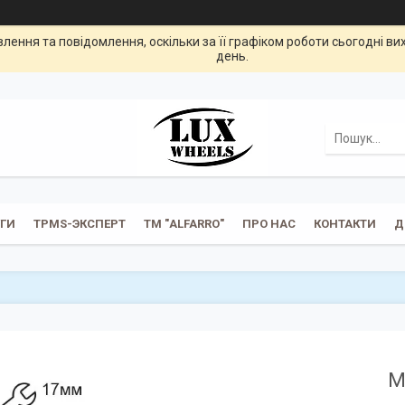
ення та повідомлення, оскільки за її графіком роботи сьогодні в
день.
УГИ
TPMS-ЭКСПЕРТ
ТМ "ALFARRO"
ПРО НАС
КОНТАКТИ
Д
M