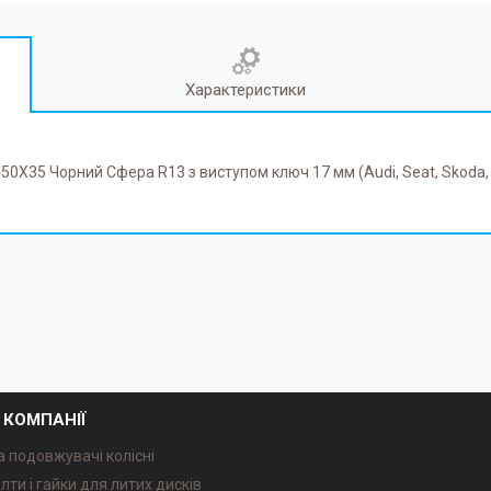
Характеристики
0X35 Чорний Сфера R13 з виступом ключ 17 мм (Audi, Seat, Skoda
 КОМПАНІЇ
а подовжувачі колісні
олти і гайки для литих дисків