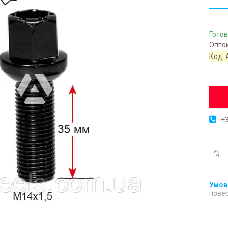
Готов
Оптом
Код:
+3
повер