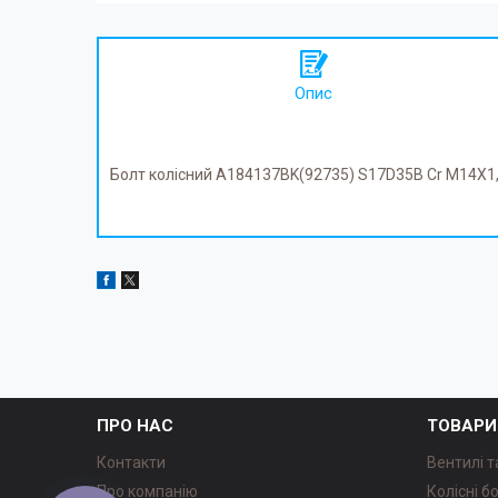
Опис
Болт колісний A184137BK(92735) S17D35B Cr M14X1,5
ПРО НАС
ТОВАРИ
Контакти
Вентилі т
Про компанію
Колісні б