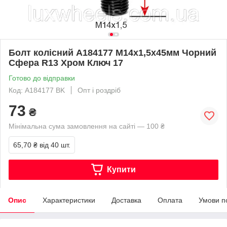
Болт колісний A184177 M14х1,5х45мм Чорний
Сфера R13 Хром Ключ 17
Готово до відправки
Код: A184177 BK
Опт і роздріб
73
₴
Мінімальна сума замовлення на сайті — 100 ₴
65,70 ₴
від 40 шт.
Купити
Опис
Характеристики
Доставка
Оплата
Умови п