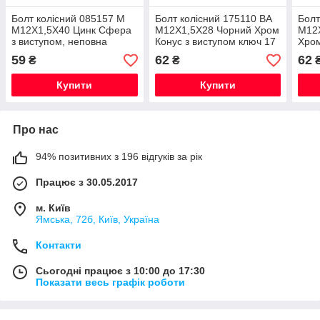
Болт колісний 085157 M
Болт колісний 175110 BA
Болт
M12X1,5X40 Цинк Сфера
M12X1,5X28 Чорний Хром
M12
з виступом, неповна
Конус з виступом ключ 17
Хром
різьблення, ключ 17 мм
мм
ключ
59
62
62
₴
₴
Купити
Купити
Про нас
94% позитивних з 196 відгуків за рік
Працює з 30.05.2017
м. Київ
Ямська, 72б, Київ, Україна
Контакти
Сьогодні працює з 10:00 до 17:30
Показати весь графік роботи