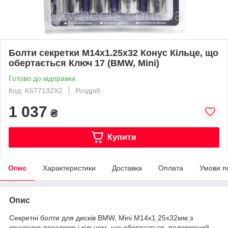
Болти секретки М14x1.25x32 Конус Кільце, що
обертається Ключ 17 (BMW, Mini)
Готово до відправки
Код: K677132X2
Роздріб
1 037
₴
Купити
Опис
Характеристики
Доставка
Оплата
Умови п
Опис
Секретні болти для дисків BMW, Mini М14х1.25х32мм з
конусною посадкою і кільцем, що обертається, подовжений