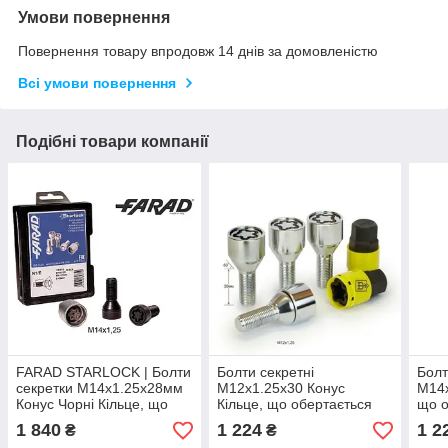
Умови повернення
Повернення товару впродовж 14 днів за домовленістю
Всі умови повернення
Подібні товари компанії
FARAD STARLOCK | Болти
Болти секретні
Болт
секретки М14х1.25х28мм
М12x1.25x30 Конус
М14x
Конус Чорні Кільце, що
Кільце, що обертається
що о
обертається Ключ 17
Ключ 17-19 (ВАЗ, ГАЗ,
19 (
1 840
1 224
1 2
₴
₴
(BMW, MINI) + запасний
Fiat, Lancia, Citroen,
Merc