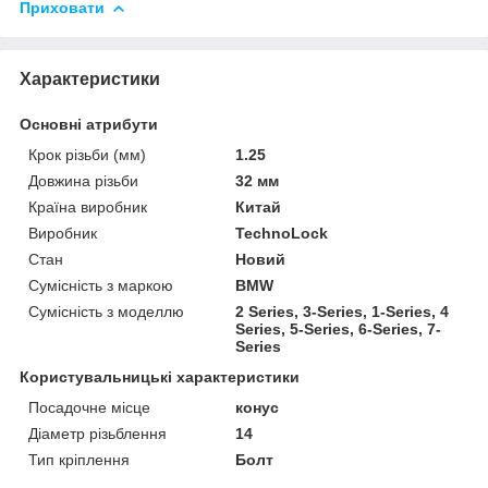
Приховати
Характеристики
Основні атрибути
Крок різьби (мм)
1.25
Довжина різьби
32 мм
Країна виробник
Китай
Виробник
TechnoLock
Стан
Новий
Сумісність з маркою
BMW
Сумісність з моделлю
2 Series, 3-Series, 1-Series, 4
Series, 5-Series, 6-Series, 7-
Series
Користувальницькі характеристики
Посадочне місце
конус
Діаметр різьблення
14
Тип кріплення
Болт