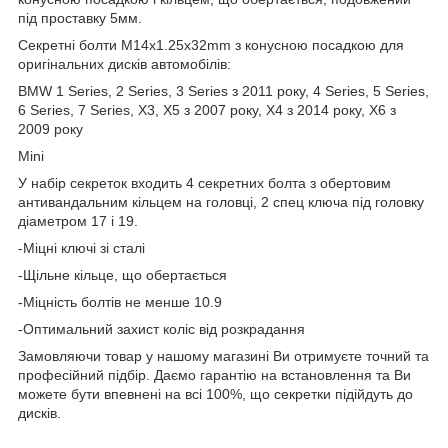
під проставку 5мм.
Секретні болти M14x1.25x32mm з конусною посадкою для
оригінальних дисків автомобілів:
BMW 1 Series, 2 Series, 3 Series з 2011 року, 4 Series, 5 Series,
6 Series, 7 Series, X3, X5 з 2007 року, X4 з 2014 року, X6 з
2009 року
Mini
У набір секреток входить 4 секретних болта з обертовим
антивандальним кільцем на головці, 2 спец ключа під головку
діаметром 17 і 19.
-Міцні ключі зі сталі
-Щільне кільце, що обертається
-Міцність болтів не менше 10.9
-Оптимальний захист коліс від розкрадання
Замовляючи товар у нашому магазині Ви отримуєте точний та
професійний підбір. Даємо гарантію на встановлення та Ви
можете бути впевнені на всі 100%, що секретки підійдуть до
дисків.