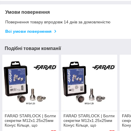
Умови повернення
Повернення товару впродовж 14 днів за домовленістю
Всі умови повернення
Подібні товари компанії
FARAD STARLOCK | Болти
FARAD STARLOCK | Болти
FARA
секретки М12x1.25x25мм
секретки М12x1.25x25мм
секр
Конус Кільце, що
Конус Кільце, що
Кону
обертається (Alfa Romeo,
обертається (ВАЗ, ГАЗ,
обер