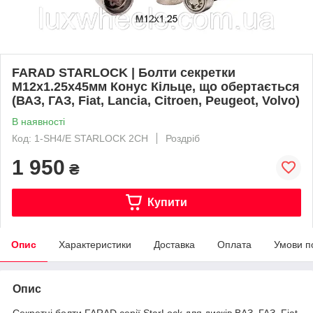
FARAD STARLOCK | Болти секретки
М12x1.25x45мм Конус Кільце, що обертається
(ВАЗ, ГАЗ, Fiat, Lancia, Citroen, Peugeot, Volvo)
В наявності
Код: 1-SH4/E STARLOCK 2CH
Роздріб
1 950
₴
Купити
Опис
Характеристики
Доставка
Оплата
Умови п
Опис
Секретні болти FARAD серії StarLock для дисків ВАЗ, ГАЗ, Fiat,