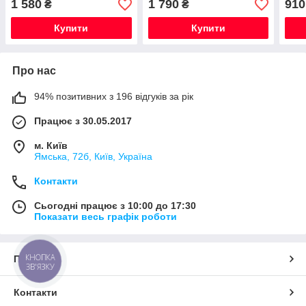
1 580
1 790
910
₴
₴
Fiat, Lancia, Citroen,
Fiat, Lancia, Citroen,
Fiat,
Peugeot, Volvo,
Peugeot, Volvo) під
Peug
Купити
Купити
Про нас
94% позитивних з 196 відгуків за рік
Працює з 30.05.2017
м. Київ
Ямська, 72б, Київ, Україна
Контакти
Сьогодні працює з 10:00 до 17:30
Показати весь графік роботи
КНОПКА
Про нас
ЗВ'ЯЗКУ
Контакти