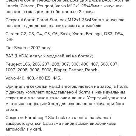
Lancia, Citroen, Peugeot, Volvo М12х1.25х45мм з конусною
посадкою і кільцем, що обертається 2 ключа
Секретні болти Farad StarLock M12x1.25x45mm з конусною
посадкою для легкосплавних дисків автомобілів:
Citroen C2, C3, C4, C5, C6, Saxo, Xsara, Berlingo, DS3, DS4,
DS5
Fiat Scudo с 2007 року;
ВАЗ (LADA) для усіх моделей які на болтах;
Peugeot 106, 206, 207, 208, 307, 308, 406, 407, 508, 607,
1007, 2008, 3008, 5008, Bipper, Partner, Ranch,
Volvo 440, 460, 480 ES, 445.
Оригінальні секретки Farad виготовляються на заводі в Італії.
У даному комплекті представлено 4 болти з індивідуальним
секретним малюнком та ключем до них. Усередині упаковки
міститься спеціальний код для відновлення ключа при його
втраті.
Секретки Farad серії StarLock схвалені «Thatcham» і
використовуються багатьма найбільшими виробниками
автомобілів у світі.