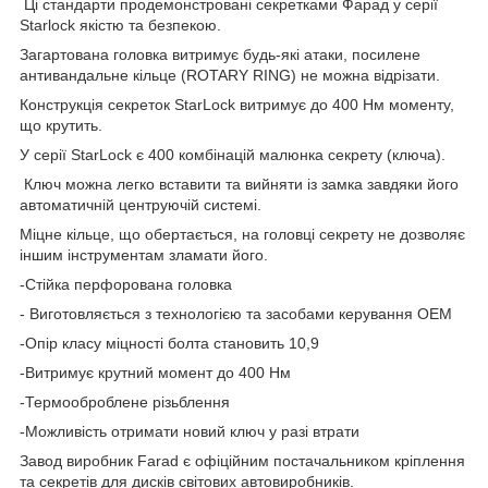
Ці стандарти продемонстровані секретками Фарад у серії
Starlock якістю та безпекою.
Загартована головка витримує будь-які атаки, посилене
антивандальне кільце (ROTARY RING) не можна відрізати.
Конструкція секреток StarLock витримує до 400 Нм моменту,
що крутить.
У серії StarLock є 400 комбінацій малюнка секрету (ключа).
Ключ можна легко вставити та вийняти із замка завдяки його
автоматичній центруючій системі.
Міцне кільце, що обертається, на головці секрету не дозволяє
іншим інструментам зламати його.
-Стійка перфорована головка
- Виготовляється з технологією та засобами керування OEM
-Опір класу міцності болта становить 10,9
-Витримує крутний момент до 400 Нм
-Термооброблене різьблення
-Можливість отримати новий ключ у разі втрати
Завод виробник Farad є офіційним постачальником кріплення
та секретів для дисків світових автовиробників.