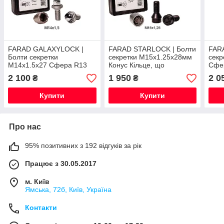
FARAD GALAXYLOCK |
FARAD STARLOCK | Болти
FAR
Болти секретки
секретки М15x1.25x28мм
секр
М14х1.5х27 Сфера R13
Конус Кільце, що
Сфер
Головка, що обертається
обертається, 2 ключі для
обер
2 100
1 950
2 0
₴
₴
Ключ 17
Mercedes-Benz GLE 2019;
Ключ
GLS 2020; під
(215
Купити
Купити
Про нас
95% позитивних з 192 відгуків за рік
Працює з 30.05.2017
м. Київ
Ямська, 72б, Київ, Україна
Контакти