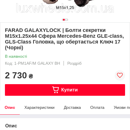
FARAD GALAXYLOCK | Болти секретки
М15х1.25х44 Сфера Mercedes-Benz GLE-class,
GLS-Class Головка, що обертається Ключ 17
(Чорні)
В наявності
Код: 1-PM1AF/M GALAXY BH
Роздріб
2 730
₴
Купити
Опис
Характеристики
Доставка
Оплата
Умови п
Опис