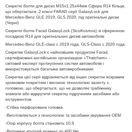
Секретні болти для диско М15x1.25x44мм Сфера R14 Кільце,
що обертається, 2 ключі FARAD серії GalaxyLock для
Mercedes-Benz GLE 2019; GLS 2020; під оригінальні диски
(Чорні)
Секретні болти Farad GalaxyLock (SicuKosmos) зі сферичною
посадкою R14 для оригінальних дисків автомобілів:
Mercedes-Benz GLE-class с 2019 года, GLS-Class с 2020 года.
Секретки GalaxyLock є найновішим продуктом Farad,
сертифіковані англійською організацією «Thatcham» -
світовий експерт протиугінних систем автомобілів і
використовується багатьма автовиробниками.
Секретки цієї серії відрізняються від інших секреток яскравим
хромовим покриттям і високою технологією захисту з
головкою, що обертається, що не дозволяє грабіжнику
зламати або відкрутити секретку підручними засобами або
інструментом.
-Стійка перфорована головка
-Виготовляється з технологією та засобами керування OEM
-Опір корпусу болта становить 10,9
-Витримує крутний момент до 400 Нм