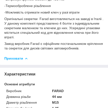
-Термооброблене різьблення
-Можливість отримати новий ключ у разі втрати
Оригінальні секретки Farad виготовляються на заводі в Італіі .
У даному комплекті представлено 4 болти з індивідуальним
секретним малюнком та ключем до них. Усередині упаковки
міститься спеціальний код для відновлення ключа при його
втраті.
Завод виробник Farad є офіційним постачальником кріплення
та секреток для дисків світових автовиробників.
Приховати
Характеристики
Основні атрибути
Виробник
FARAD
Довжина різьби
44 мм
Діаметр різьблення
M15