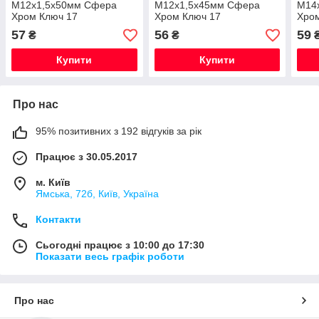
М12х1,5х50мм Сфера
М12х1,5х45мм Сфера
М14
Хром Ключ 17
Хром Ключ 17
Хром
Skod
57
56
59
₴
₴
Volk
Купити
Купити
Про нас
95% позитивних з 192 відгуків за рік
Працює з 30.05.2017
м. Київ
Ямська, 72б, Київ, Україна
Контакти
Сьогодні працює з 10:00 до 17:30
Показати весь графік роботи
Про нас