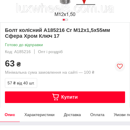
Болт колісний A185216 Cr М12х1,5х55мм
Сфера Хром Ключ 17
Готово до відправки
Код: A185216
Опт і роздріб
63
₴
Мінімальна сума замовлення на сайті — 100 ₴
57 ₴
від 40 шт.
Купити
Опис
Характеристики
Доставка
Оплата
Умови п