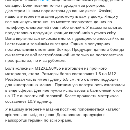
складно. Вони повинні точно підходити за розміром,
діаметром і іншим параметрам до ваших дисків. Фахівці
нашого інтернет-магазині допоможуть вам у цьому. Якщо у
вас виникнуть питання, то можете звернутися до них по
телефону, електронній пошті або онлайн. У наших каталогах
представлено продукцію кращих виробників з усього світу.
Вона вирізняється високим якістю, підвищеною зносостійкістю
і естетичним зовнішнім виглядом. Одним з популярних
постачальників є компанія Вектор. Продукция данного бренда
считается самой востребованной не только на постсоветском
пространстве, но и за рубежом.
Болт колесный M12X1,50X55 изготовлен из прочного
материала, стали. Размеры болта составляют 1.5 на М12.
Резьбовая часть имеет длину 5.5 см, что отлично подходит
для иностранных машин. Прижимную поверхность изготовили
в виде сферы. Для нее нужно использовать баллонный ключ
на 17 с аналогичной головкой. Класс прочности материала
составляет 10.9 единиц.
У нашому інтернет-магазині постійно поповнюється каталог
кріплень по вигідно ціною. Доставляємо продукцію в
найкоротші терміни по всій Україні.