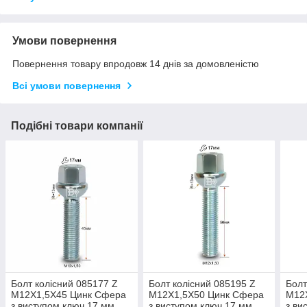
Умови повернення
Повернення товару впродовж 14 днів за домовленістю
Всі умови повернення
Подібні товари компанії
Болт колісний 085177 Z
Болт колісний 085195 Z
Болт
M12X1,5X45 Цинк Сфера
M12X1,5X50 Цинк Сфера
M12
з виступом ключ 17 мм
з виступом ключ 17 мм
з ви