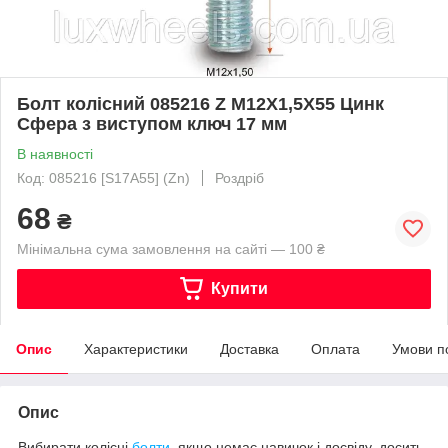
Болт колісний 085216 Z M12X1,5X55 Цинк
Сфера з виступом ключ 17 мм
В наявності
Код: 085216 [S17A55] (Zn)
Роздріб
68
₴
Мінімальна сума замовлення на сайті — 100 ₴
Купити
Опис
Характеристики
Доставка
Оплата
Умови п
Опис
Вибирати колісні
болти
, якщо немає навичок і досвіду, досить