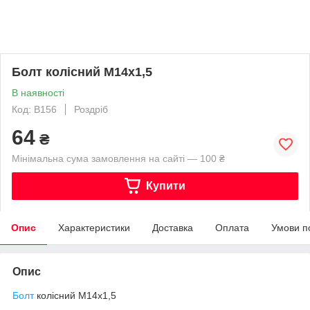
Болт колісний M14x1,5
В наявності
Код: B156
Роздріб
64
₴
Мінімальна сума замовлення на сайті — 100 ₴
Купити
Опис
Характеристики
Доставка
Оплата
Умови п
Опис
Болт
колісний M14x1,5