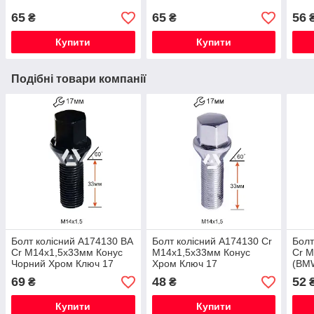
65
65
56
₴
₴
Купити
Купити
Подібні товари компанії
Болт колісний A174130 BA
Болт колісний A174130 Cr
Болт
Cr М14х1,5х33мм Конус
М14х1,5х33мм Конус
Cr M
Чорний Хром Ключ 17
Хром Ключ 17
(BM
19
69
48
52
₴
₴
Купити
Купити