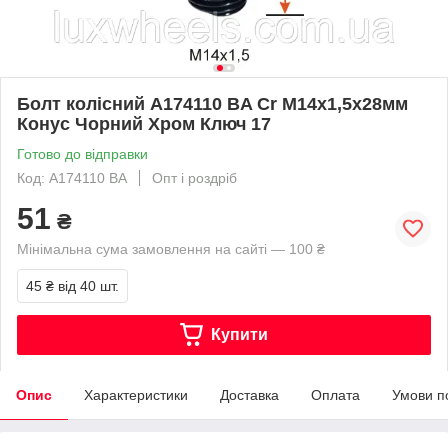
Болт колісний A174110 BA Cr М14х1,5х28мм
Конус Чорний Хром Ключ 17
Готово до відправки
Код: A174110 BA
Опт і роздріб
51
₴
Мінімальна сума замовлення на сайті — 100 ₴
45 ₴
від 40 шт.
Купити
Опис
Характеристики
Доставка
Оплата
Умови п