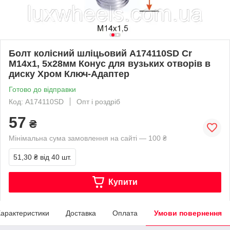
Болт колісний шліцьовий A174110SD Cr
М14х1, 5х28мм Конус для вузьких отворів в
диску Хром Ключ-Адаптер
Готово до відправки
Код: A174110SD
Опт і роздріб
57
₴
Мінімальна сума замовлення на сайті — 100 ₴
51,30 ₴
від 40 шт.
Купити
арактеристики
Доставка
Оплата
Умови повернення