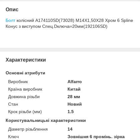
Опис
Болт
колісний A174110SD(73028) M14X1,50X28 Хром 6 Spline
Конус з виступом Спец.Dключа=20мм(192106SD)
Характеристики
Основні атрибути
Виробник
Alfarro
Країна виробник
Китай
Довжина різьби
28 мм
Стан
Новий
Крок різьби (мм)
1.5
Користувальницькі характеристики
Діаметр різьблення
14
Ключ
Зовнішня 6 промінь. зірка