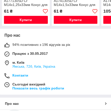
A177130SD Cr
A174130SD Cr
A17
М14х1,25х33мм Конус для
М14х1,5х33мм Конус для
М14х
вузьких отворів в диску
вузьких отворів в диску
вузь
61
61
105
₴
₴
Ключ Хром-Адаптер
Ключ Хром-Адаптер
Чор
Ада
Купити
Купити
Про нас
94% позитивних з 196 відгуків за рік
Працює з 30.05.2017
м. Київ
Ямська, 72б, Київ, Україна
Контакти
Сьогодні вихідний
Показати весь графік роботи
Про нас