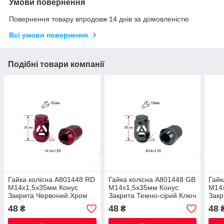
Умови повернення
Повернення товару впродовж 14 днів за домовленістю
Всі умови повернення
Подібні товари компанії
Гайка колісна A801448 RD
Гайка колісна A801448 GB
Гайк
M14х1,5х35мм Конус
M14х1,5х35мм Конус
M14
Закрита Червоний Хром
Закрита Темно-сірий Ключ
Закр
Ключ 19
19
19
48
48
48
₴
₴