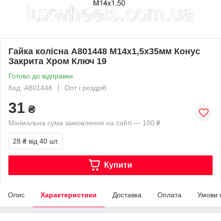
Гайка колісна A801448 М14х1,5х35мм Конус
Закрита Хром Ключ 19
Готово до відправки
Код: A801448
Опт і роздріб
31
₴
Мінімальна сума замовлення на сайті — 100 ₴
28 ₴
від 40 шт.
Купити
Опис
Характеристики
Доставка
Оплата
Умови 