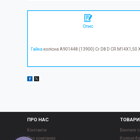
Опис
Гайка
колісна A901448 (13900) Cr D8 D CR M14X1,50 
ПРО НАС
ТОВАРИ
Контакти
Вентилі т
Про компанію
Колісні б