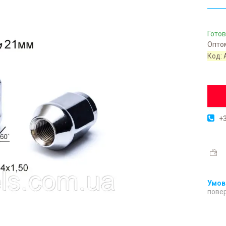
Готов
Оптом
Код:
+3
повер