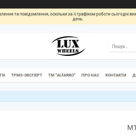
ення та повідомлення, оскільки за її графіком роботи сьогодні в
день.
УГИ
TPMS-ЭКСПЕРТ
ТМ "ALFARRO"
ПРО НАС
КОНТАКТИ
Д
М1