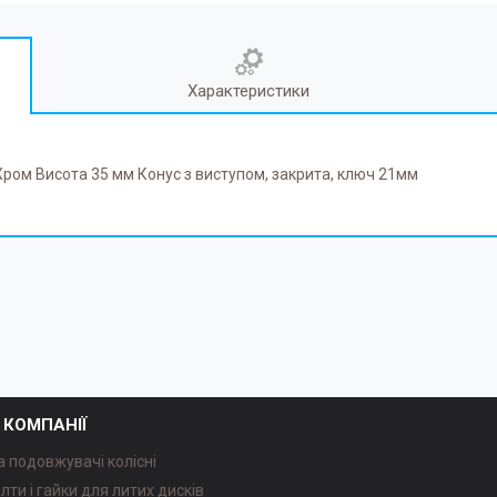
Характеристики
Хром Висота 35 мм Конус з виступом, закрита, ключ 21мм
 КОМПАНІЇ
а подовжувачі колісні
олти і гайки для литих дисків