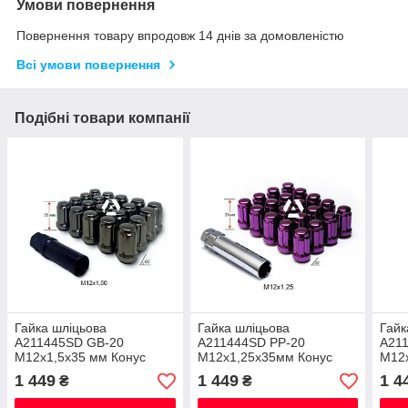
Умови повернення
Повернення товару впродовж 14 днів за домовленістю
Всі умови повернення
Подібні товари компанії
Гайка шліцьова
Гайка шліцьова
Гайк
A211445SD GB-20
A211444SD PP-20
A21
M12х1,5х35 мм Конус
М12х1,25х35мм Конус
M12х
Темно-сірий 20 гайок + 1
Фіолетовий хром
Золо
1 449
1 449
1 4
₴
₴
спец.ключити в комплекті
20гайок+1 спец.ключ в
спец
комплекті