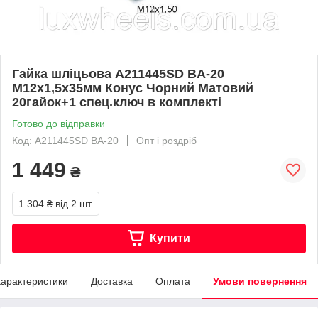
Гайка шліцьова A211445SD BA-20
М12х1,5х35мм Конус Чорний Матовий
20гайок+1 спец.ключ в комплекті
Готово до відправки
Код: A211445SD BA-20
Опт і роздріб
1 449
₴
1 304 ₴
від 2 шт.
Купити
арактеристики
Доставка
Оплата
Умови повернення