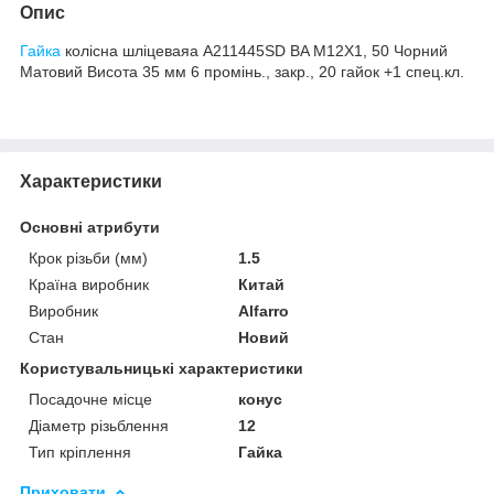
Опис
Гайка
колісна шліцеваяa А211445SD BA M12X1, 50 Чорний
Матовий Висота 35 мм 6 промінь., закр., 20 гайок +1 спец.кл.
Характеристики
Основні атрибути
Крок різьби (мм)
1.5
Країна виробник
Китай
Виробник
Alfarro
Стан
Новий
Користувальницькі характеристики
Посадочне місце
конус
Діаметр різьблення
12
Тип кріплення
Гайка
Приховати