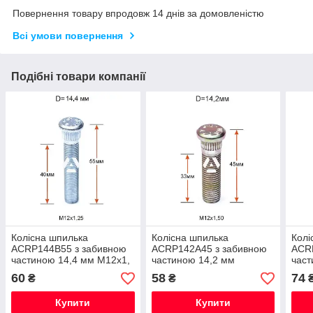
Повернення товару впродовж 14 днів за домовленістю
Всі умови повернення
Подібні товари компанії
Колісна шпилька
Колісна шпилька
Колі
ACRP144B55 з забивною
ACRP142A45 з забивною
ACR
частиною 14,4 мм М12х1,
частиною 14,2 мм
част
25х55мм
М12х1,5х45мм
25х
60
58
74
₴
₴
Купити
Купити