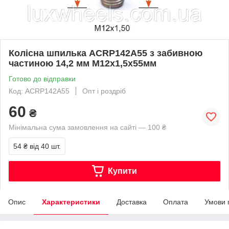
Колісна шпилька ACRP142A55 з забивною
частиною 14,2 мм М12х1,5х55мм
Готово до відправки
Код: ACRP142A55
Опт і роздріб
60
₴
Мінімальна сума замовлення на сайті — 100 ₴
54 ₴
від 40 шт.
Купити
Опис
Характеристики
Доставка
Оплата
Умови 