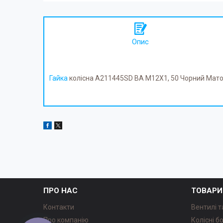
Опис
Гайка
колісна A211445SD BA M12X1, 50 Чорний Матов
ПРО НАС
ТОВАРИ
Контакти
Вентилі т
Про компанію
Колісні б