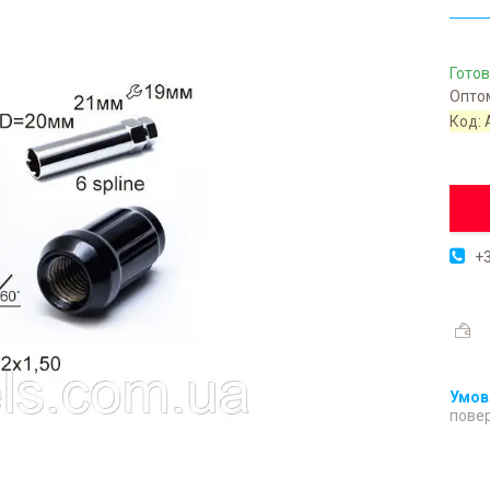
Готов
Оптом
Код:
+3
повер