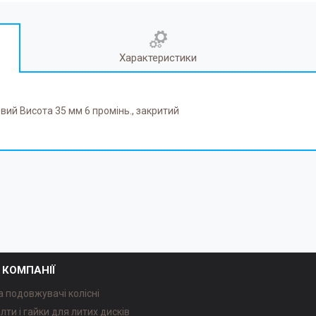
Характеристики
ий Висота 35 мм 6 промінь., закритий
 КОМПАНІЇ
а подовжувачі колісні
олти і гайки для литих дисків