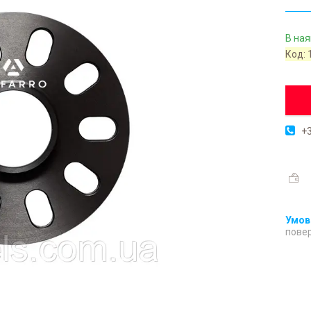
В ная
Код:
+3
повер