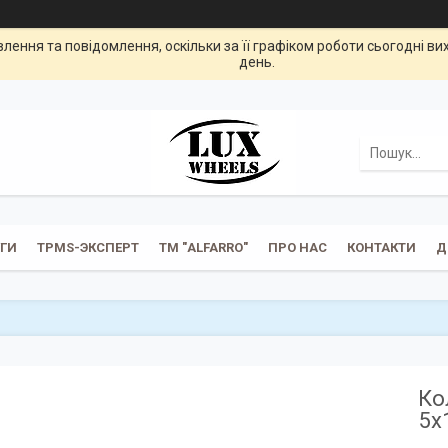
ення та повідомлення, оскільки за її графіком роботи сьогодні в
день.
УГИ
TPMS-ЭКСПЕРТ
ТМ "ALFARRO"
ПРО НАС
КОНТАКТИ
Д
Ко
5x