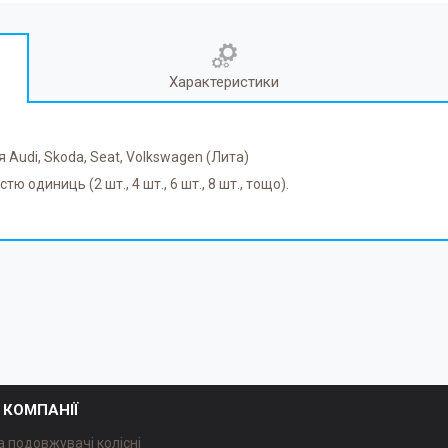
Характеристики
я Audi, Skoda, Seat, Volkswagen (Лита)
 одиниць (2 шт., 4 шт., 6 шт., 8 шт., тощо).
 КОМПАНІЇ
а подовжувачі колісні