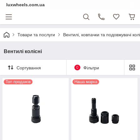
luxwheels.com.ua
Товари та послуги
Вентилі, ковпачки та подовжувачі колі
Вентилі колісні
Сортування
0
Фільтри
Топ продажів
Наша марка